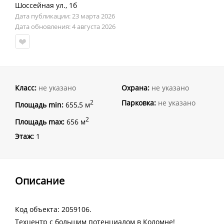
Шоссейная ул.
,
1б
Дата публикации: 23 марта 2026
Дата обновления: 4 августа 2026
Класс:
не указано
Охрана:
не указано
Парковка:
не указано
2
Площадь min:
655,5 м
2
Площадь max:
656 м
Этаж:
1
Описание
Код объекта: 2059106.
Техцентр с большим потенциалом в Коломне!