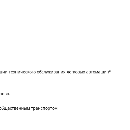
нции технического обслуживания легковых автомашин"
рово.
т общественным транспортом.