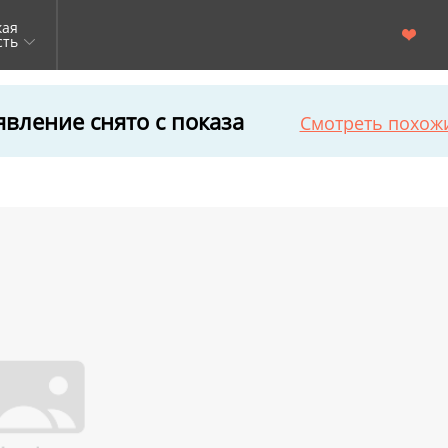
кая
сть
вление снято с показа
Смотреть похож