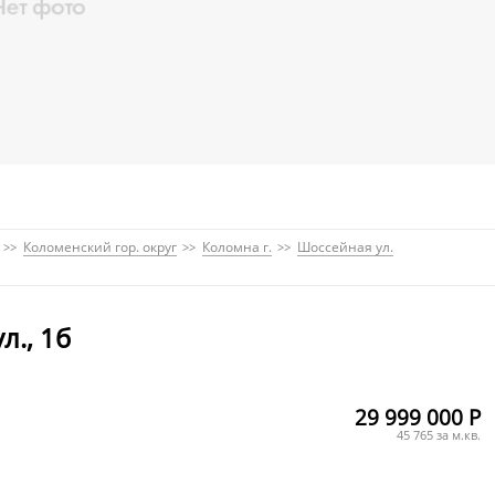
Коломенский гор. округ
Коломна г.
Шоссейная ул.
л., 1б
29 999 000 Р
45 765 за м.кв.