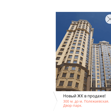
Новый ЖК в продаже!
300 м. до м. Полежаевская.
Двор-парк.