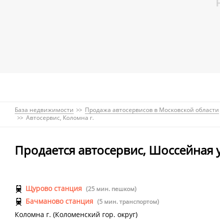
База недвижимости
Продажа автосервисов в Московской области
Автосервис, Коломна г.
Продается автосервис, Шоссейная у
Щурово станция
(25 мин. пешком)
Бачманово станция
(5 мин. транспортом)
Коломна г.
(
Коломенский гор. округ
)