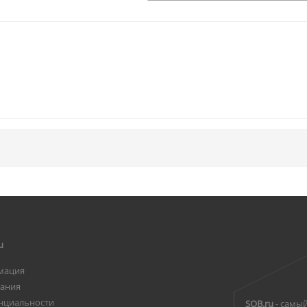
u
мация
вания
нциальности
SOB.ru
- самый